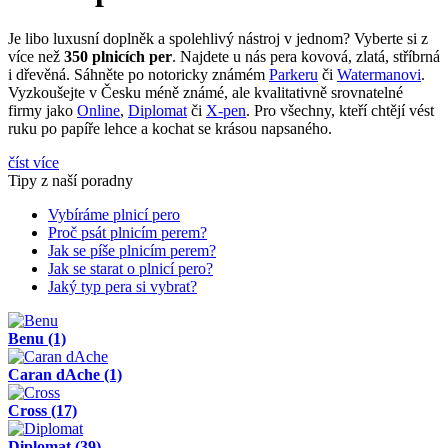
Je libo luxusní doplněk a spolehlivý nástroj v jednom? Vyberte si z
více než
350 plnicích per
. Najdete u nás pera kovová, zlatá, stříbrná
i dřevěná. Sáhněte po notoricky známém
Parkeru
či
Watermanovi
.
Vyzkoušejte v Česku méně známé, ale kvalitativně srovnatelné
firmy jako
Online
,
Diplomat
či
X-pen
. Pro všechny, kteří chtějí vést
ruku po papíře lehce a kochat se krásou napsaného.
číst více
Tipy z naší poradny
Vybíráme plnicí pero
Proč psát plnicím perem?
Jak se píše plnicím perem?
Jak se starat o plnicí pero?
Jaký typ pera si vybrat?
Benu
(1)
Caran dAche
(1)
Cross
(17)
Diplomat
(39)