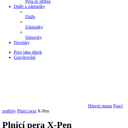
Pera ze stříbra
Diáře a zápisníky
Diáře
Zápisníky
Spisovky
Novinky
Pero jako dárek
Gravírování
Hlavní strana
Psací
potřeby
Plnicí pera
X-Pen
Plnicí pera X-Pen