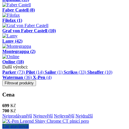
Faber Castell
(8)
Filofax
(1)
Graf von Faber Castell
(10)
Lamy
(42)
Montegrappa
(2)
Online
(18)
Další výrobci:
Parker
(73)
Pilot
(14)
Sailor
(1)
Scrikss
(33)
Sheaffer
(10)
Waterman
(36)
X-Pen
(4)
Filtrovat produkty
Cena
699
Kč
700
Kč
Nejprodávanější
Nejnovější
Nejlevnější
Nejdražší
Lze gravírovat