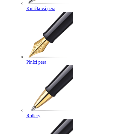
Kuličková pera
Plnící pera
Rollery