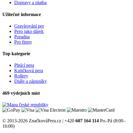
Dopravy a platba
Užitečné informace
Gravírování per
Pero jako dárek
Poradna
Pro firmy
Top kategorie
Plnící pera
Kuličková pera
Rollery
Diáře a zápisníky
469 výdejních míst
© 2013-2026 ZnačkováPera.cz | +420
607 164 114
Po–Pá (8:00–
16:00)