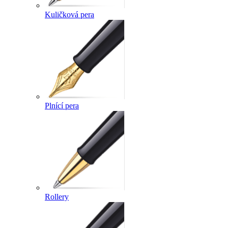
Kuličková pera
Plnící pera
Rollery