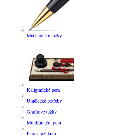
Mechanické tužky
Kaligrafická pera
Umělecké potřeby
Grafitové tužky
Multifunkční pera
Pera s razítkem