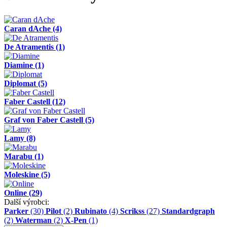
Caran dAche
(4)
De Atramentis
(1)
Diamine
(1)
Diplomat
(5)
Faber Castell
(12)
Graf von Faber Castell
(5)
Lamy
(8)
Marabu
(1)
Moleskine
(5)
Online
(29)
Další výrobci:
Parker
(30)
Pilot
(2)
Rubinato
(4)
Scrikss
(27)
Standardgraph
(2)
Waterman
(2)
X-Pen
(1)