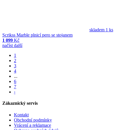
skladem 1 ks
Scrikss Marble plnicí pero se stojanem
1 099
Kč
načíst další
1
2
3
4
...
6
7
›
Zákaznický servis
Kontakt
Obchodní podmínky
Vrácení a reklamace