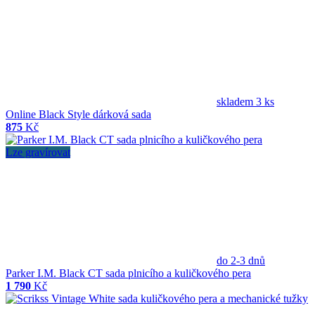
skladem 3 ks
Online Black Style dárková sada
875
Kč
Lze gravírovat
do 2-3 dnů
Parker I.M. Black CT sada plnicího a kuličkového pera
1 790
Kč