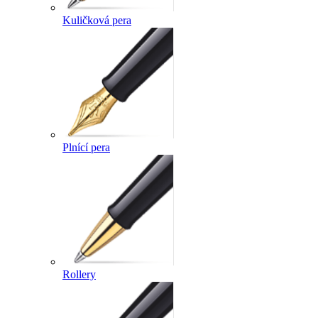
Kuličková pera
Plnící pera
Rollery