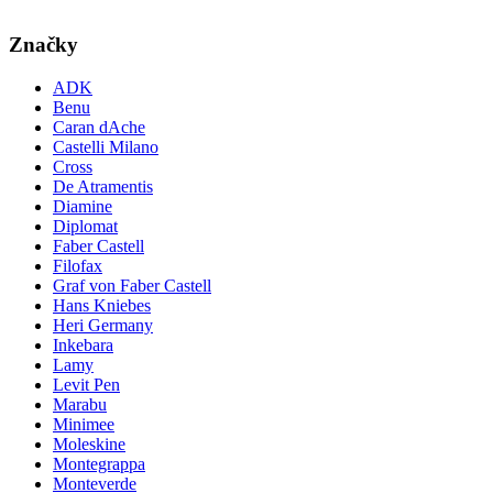
Značky
ADK
Benu
Caran dAche
Castelli Milano
Cross
De Atramentis
Diamine
Diplomat
Faber Castell
Filofax
Graf von Faber Castell
Hans Kniebes
Heri Germany
Inkebara
Lamy
Levit Pen
Marabu
Minimee
Moleskine
Montegrappa
Monteverde