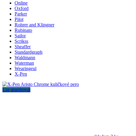
Online
Oxford
Parker
Pilot
Rohrer and Klingner
Rubinato
Sailor
Scrikss
Sheaffer
Standardgraph
Waldmann
Waterman
Wearingeul
X-Pen
Lze gravírovat