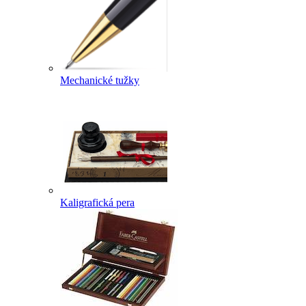
Mechanické tužky
Kaligrafická pera