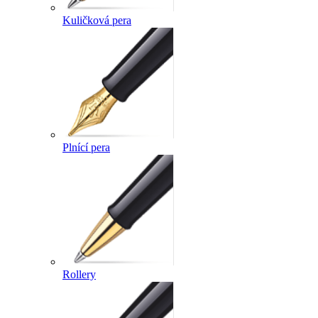
Kuličková pera
Plnící pera
Rollery