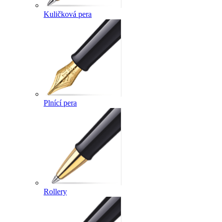
Kuličková pera
Plnící pera
Rollery