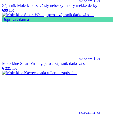
skladem 1 ks
Zápisník Moleskine XL čistý nebesky modrý měkké desky
699
Kč
Doprava zdarma
skladem 1 ks
Moleskine Smart Writing pero a zápisník dárková sada
6 225
Kč
skladem 2 ks