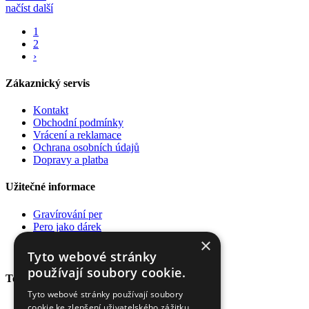
načíst další
1
2
›
Zákaznický servis
Kontakt
Obchodní podmínky
Vrácení a reklamace
Ochrana osobních údajů
Dopravy a platba
Užitečné informace
Gravírování per
Pero jako dárek
Poradna
×
Pro firmy
Tyto webové stránky
používají soubory cookie.
Top kategorie
Tyto webové stránky používají soubory
Plnící pera
cookie ke zlepšení uživatelského zážitku.