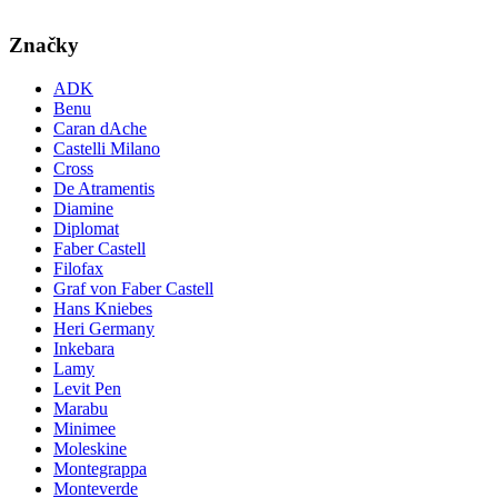
Značky
ADK
Benu
Caran dAche
Castelli Milano
Cross
De Atramentis
Diamine
Diplomat
Faber Castell
Filofax
Graf von Faber Castell
Hans Kniebes
Heri Germany
Inkebara
Lamy
Levit Pen
Marabu
Minimee
Moleskine
Montegrappa
Monteverde