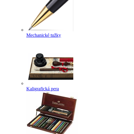
Mechanické tužky
Kaligrafická pera