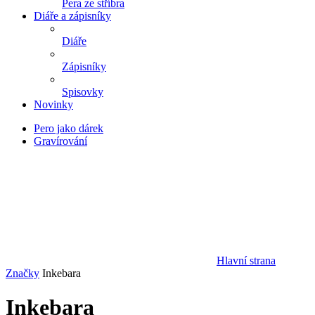
Pera ze stříbra
Diáře a zápisníky
Diáře
Zápisníky
Spisovky
Novinky
Pero jako dárek
Gravírování
Hlavní strana
Značky
Inkebara
Inkebara