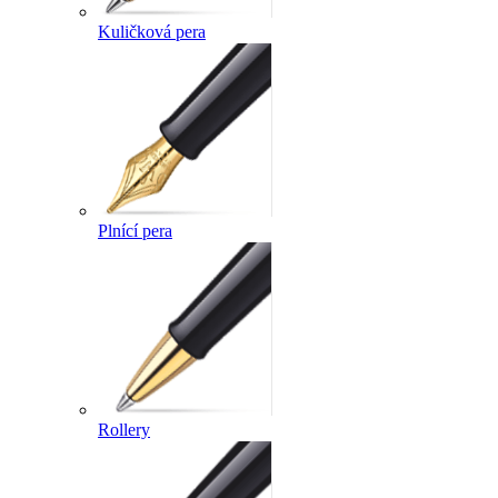
Kuličková pera
Plnící pera
Rollery