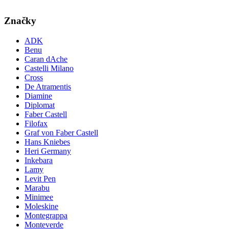
Značky
ADK
Benu
Caran dAche
Castelli Milano
Cross
De Atramentis
Diamine
Diplomat
Faber Castell
Filofax
Graf von Faber Castell
Hans Kniebes
Heri Germany
Inkebara
Lamy
Levit Pen
Marabu
Minimee
Moleskine
Montegrappa
Monteverde