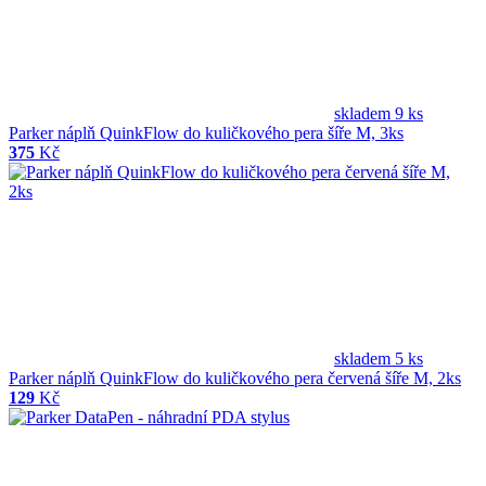
skladem 9 ks
Parker náplň QuinkFlow do kuličkového pera šíře M, 3ks
375
Kč
skladem 5 ks
Parker náplň QuinkFlow do kuličkového pera červená šíře M, 2ks
129
Kč