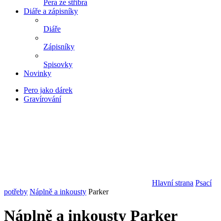
Pera ze stříbra
Diáře a zápisníky
Diáře
Zápisníky
Spisovky
Novinky
Pero jako dárek
Gravírování
Hlavní strana
Psací
potřeby
Náplně a inkousty
Parker
Náplně a inkousty Parker