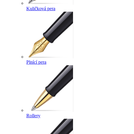
Kuličková pera
Plnící pera
Rollery