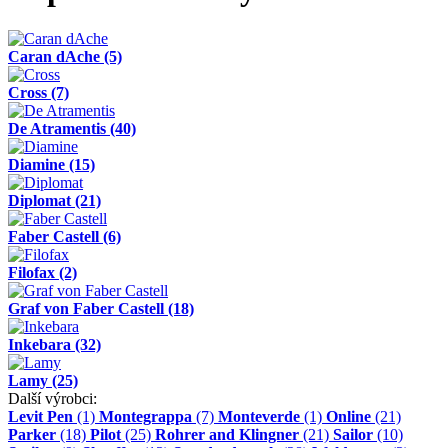
Caran dAche
(5)
Cross
(7)
De Atramentis
(40)
Diamine
(15)
Diplomat
(21)
Faber Castell
(6)
Filofax
(2)
Graf von Faber Castell
(18)
Inkebara
(32)
Lamy
(25)
Další výrobci:
Levit Pen
(1)
Montegrappa
(7)
Monteverde
(1)
Online
(21)
Parker
(18)
Pilot
(25)
Rohrer and Klingner
(21)
Sailor
(10)