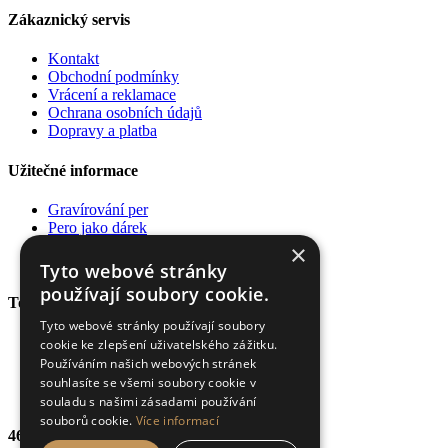
Zákaznický servis
Kontakt
Obchodní podmínky
Vrácení a reklamace
Ochrana osobních údajů
Dopravy a platba
Užitečné informace
Gravírování per
Pero jako dárek
Poradna
×
Pro firmy
Tyto webové stránky
používají soubory cookie.
Top kategorie
Tyto webové stránky používají soubory
Plnící pera
cookie ke zlepšení uživatelského zážitku.
Kuličková pera
Používáním našich webových stránek
Rollery
souhlasíte se všemi soubory cookie v
Diáře a zápisníky
souladu s našimi zásadami používání
souborů cookie.
Více informací
469 výdejních míst