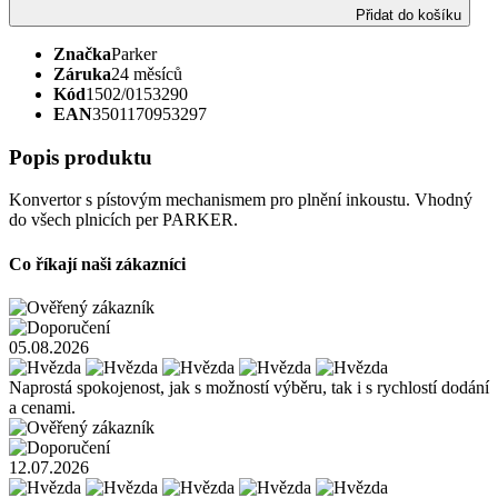
Přidat do košíku
Značka
Parker
Záruka
24 měsíců
Kód
1502/0153290
EAN
3501170953297
Popis produktu
Konvertor s pístovým mechanismem pro plnění inkoustu. Vhodný
do všech plnicích per PARKER.
Co říkají naši zákazníci
05.08.2026
Naprostá spokojenost, jak s možností výběru, tak i s rychlostí dodání
a cenami.
12.07.2026