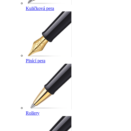
Kuličková pera
Plnící pera
Rollery