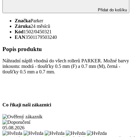
Přidat do košíku
Značka
Parker
Záruka
24 měsíců
Kód
1502/0450321
EAN
3501179503240
Popis produktu
Náhradní náplň vhodná do všech rollerů PARKER. Možné barvy
inkoustu: modrá - tloušťky 0.5 mm (F) a 0.7 mm (M), černá -
tloušťky 0.5 mm a 0.7 mm.
Co říkají naši zákazníci
05.08.2026