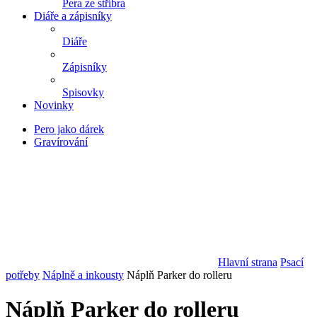
Pera ze stříbra
Diáře a zápisníky
Diáře
Zápisníky
Spisovky
Novinky
Pero jako dárek
Gravírování
Hlavní strana
Psací
potřeby
Náplně a inkousty
Náplň Parker do rolleru
Náplň Parker do rolleru