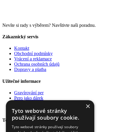
Nevíte si rady s výběrem? Navštivte naši poradnu.
Zákaznický servis
Kontakt
Obchodní podmínky
Vrácení a reklamace
Ochrana osobních údajů
Dopravy a platba
Užitečné informace
Gravírování per
Pero jako dárek
Poradna
×
Pro firmy
Tyto webové stránky
používají soubory cookie.
Top kategorie
Tyto webové stránky používají soubory
Plnící pera