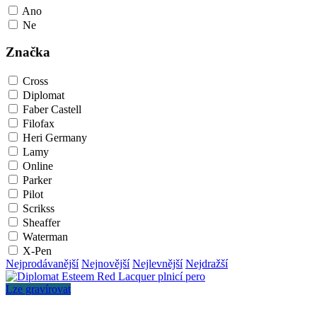
Ano
Ne
Značka
Cross
Diplomat
Faber Castell
Filofax
Heri Germany
Lamy
Online
Parker
Pilot
Scrikss
Sheaffer
Waterman
X-Pen
Nejprodávanější
Nejnovější
Nejlevnější
Nejdražší
Lze gravírovat