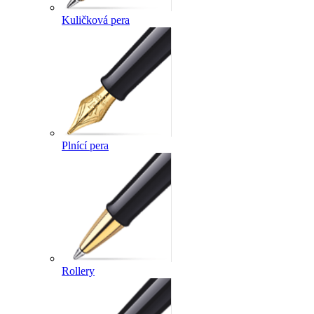
Kuličková pera
Plnící pera
Rollery