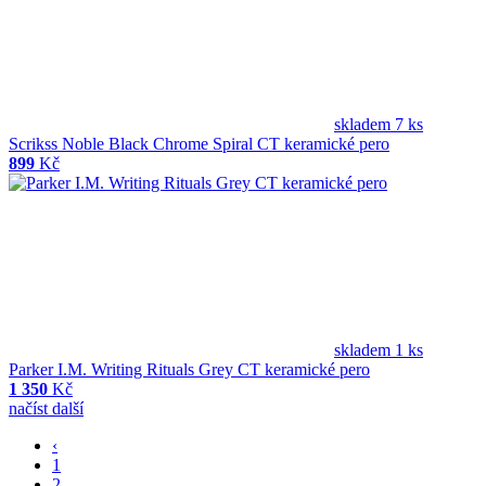
skladem 7 ks
Scrikss Noble Black Chrome Spiral CT keramické pero
899
Kč
skladem 1 ks
Parker I.M. Writing Rituals Grey CT keramické pero
1 350
Kč
načíst další
‹
1
2