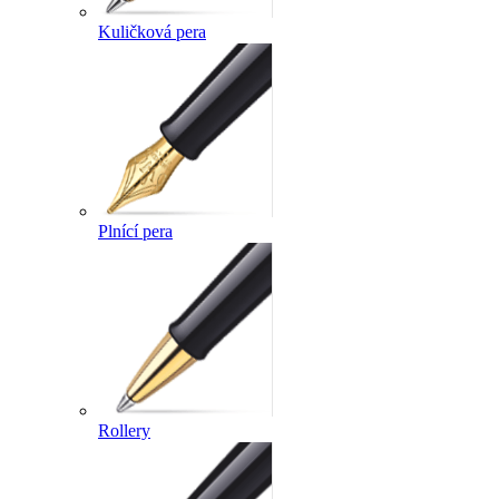
Kuličková pera
Plnící pera
Rollery