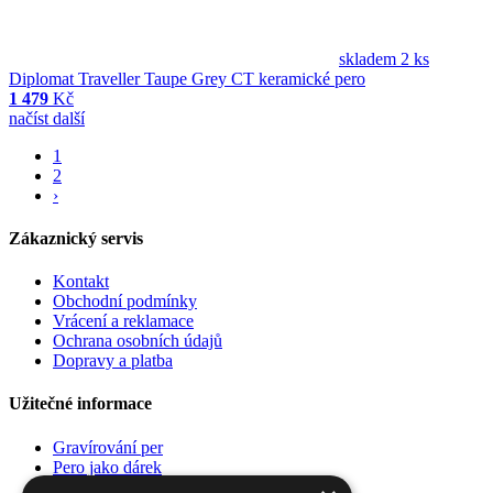
skladem 2 ks
Diplomat Traveller Taupe Grey CT keramické pero
1 479
Kč
načíst další
1
2
›
Zákaznický servis
Kontakt
Obchodní podmínky
Vrácení a reklamace
Ochrana osobních údajů
Dopravy a platba
Užitečné informace
Gravírování per
Pero jako dárek
Poradna