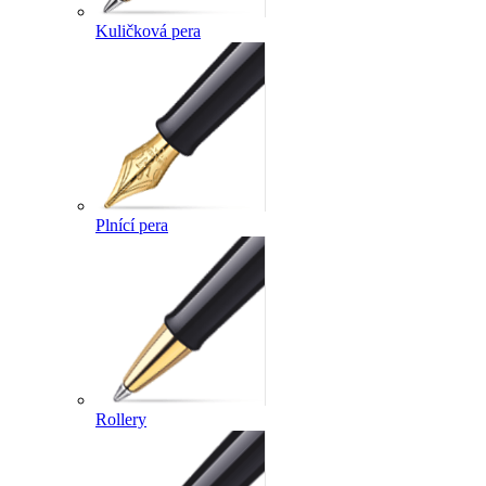
Kuličková pera
Plnící pera
Rollery