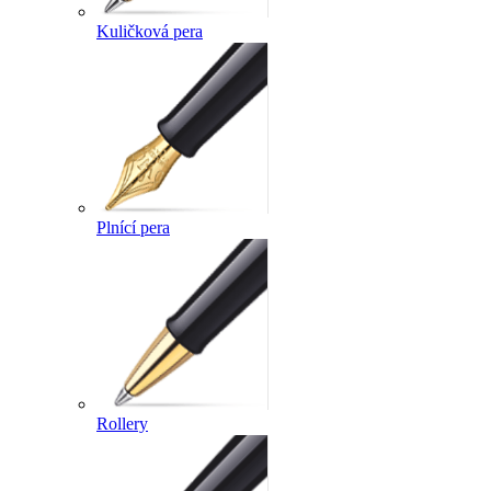
Kuličková pera
Plnící pera
Rollery