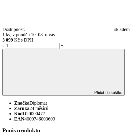
Dostupnost:
skladem
1 ks, v pondělí 10. 08. u vás
3 099
Kč s DPH
-
+
Přidat do košíku
Značka
Diplomat
Záruka
24 měsíců
Kód
D20000477
EAN
4009746003609
Popis produktu