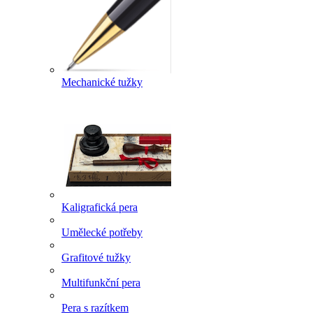
Mechanické tužky
Kaligrafická pera
Umělecké potřeby
Grafitové tužky
Multifunkční pera
Pera s razítkem