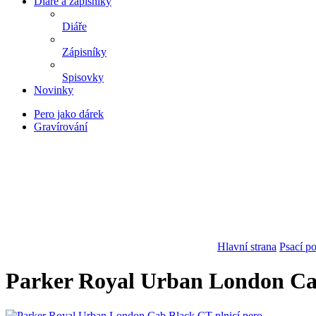
Diáře a zápisníky
Diáře
Zápisníky
Spisovky
Novinky
Pero jako dárek
Gravírování
Hlavní strana
Psací p
Parker Royal Urban London Cab