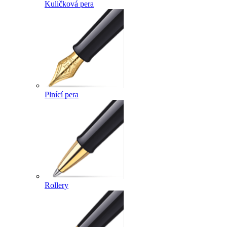
Kuličková pera
Plnící pera
Rollery