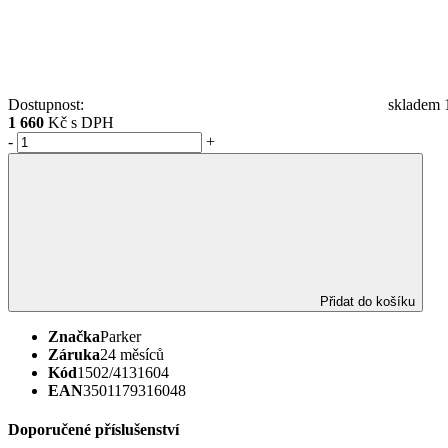
Dostupnost:
skladem 1
1 660
Kč s DPH
-
+
Přidat do košíku
Značka
Parker
Záruka
24 měsíců
Kód
1502/4131604
EAN
3501179316048
Doporučené příslušenství