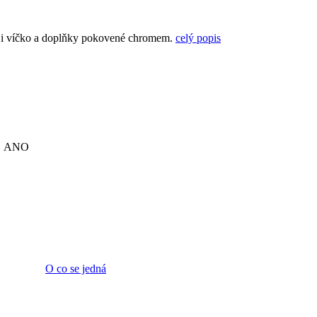
o i víčko a doplňky pokovené chromem.
celý popis
ANO
O co se jedná