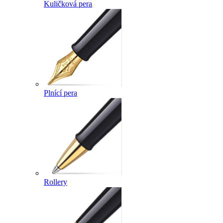
Kuličková pera
Plnící pera
Rollery