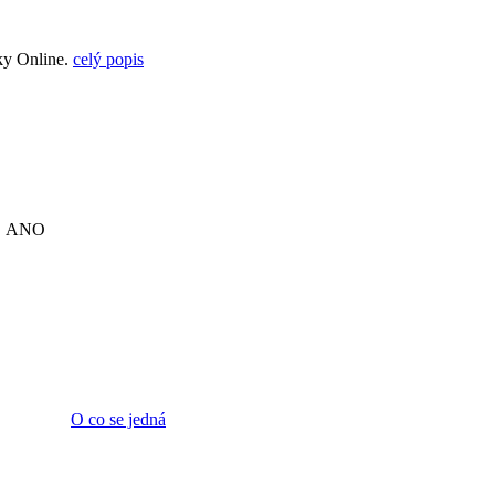
ky Online.
celý popis
ANO
O co se jedná