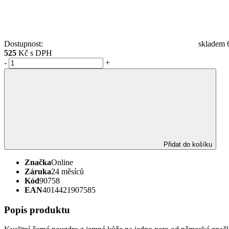
Dostupnost:
skladem 6
525
Kč s DPH
-
+
Přidat do košíku
Značka
Online
Záruka
24 měsíců
Kód
90758
EAN
4014421907585
Popis produktu