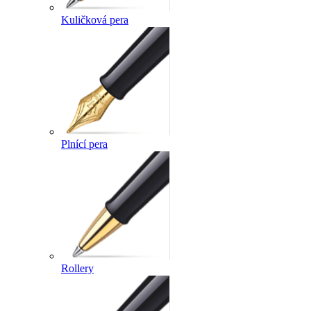
Kuličková pera
Plnící pera
Rollery