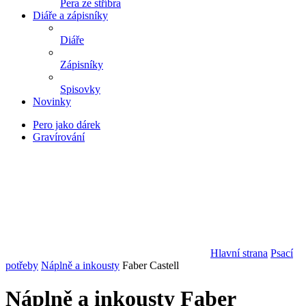
Pera ze stříbra
Diáře a zápisníky
Diáře
Zápisníky
Spisovky
Novinky
Pero jako dárek
Gravírování
Hlavní strana
Psací
potřeby
Náplně a inkousty
Faber Castell
Náplně a inkousty Faber