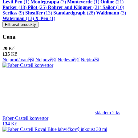
Levit Pen
(1)
Montegrappa
(7)
Monteverde
(1)
Online
(21)
Parker
(18)
Pilot
(25)
Rohrer and Klingner
(21)
Sailor
(10)
Scrikss
(9)
Sheaffer
(13)
Standardgraph
(28)
Waldmann
(3)
Waterman
(13)
X-Pen
(1)
Filtrovat produkty
Cena
29
Kč
135
Kč
Nejprodávanější
Nejnovější
Nejlevnější
Nejdražší
skladem 2 ks
Faber-Castell konvertor
134
Kč