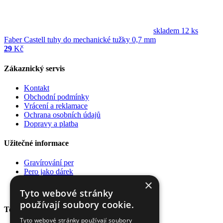
skladem 12 ks
Faber Castell tuhy do mechanické tužky 0,7 mm
29
Kč
Zákaznický servis
Kontakt
Obchodní podmínky
Vrácení a reklamace
Ochrana osobních údajů
Dopravy a platba
Užitečné informace
Gravírování per
Pero jako dárek
Poradna
×
Pro firmy
Tyto webové stránky
používají soubory cookie.
Top kategorie
Tyto webové stránky používají soubory