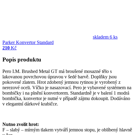
skladem 6 ks
Parker Konvertor Standard
210
Kč
Popis produktu
Pero I.M. Brushed Metal GT má broušené mosazné tělo s
lakovanou povrchovou úpravou v šedé barvě. Doplňky jsou
pokovené zlatem.
Hrot zdobený jemnou rytinou je vyrobený z
nerezové oceli. Víčko je nasazovací. Pero je vybavené systémem na
bombičky i na plnění konvertorem. Standardně je v balení 1 modrá
bombička, konvertor je nutné v případě zájmu dokoupit. Dodáváno
v elegantní dárkové krabičce.
Nutno zvolit hrot:
F – slabý – mírným tlakem vytváří jemnou stopu, je oblíbený hlavně