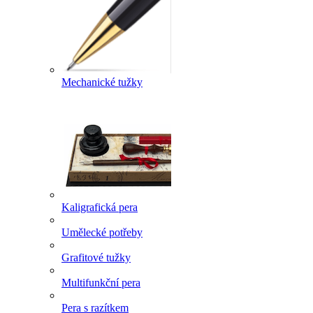
Mechanické tužky
Kaligrafická pera
Umělecké potřeby
Grafitové tužky
Multifunkční pera
Pera s razítkem