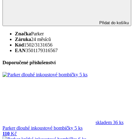
Přidat do košíku
Značka
Parker
Záruka
24 měsíců
Kód
1502/3131656
EAN
3501179316567
Doporučené příslušenství
skladem 36 ks
Parker dlouhé inkoustové bombičky 5 ks
110
Kč