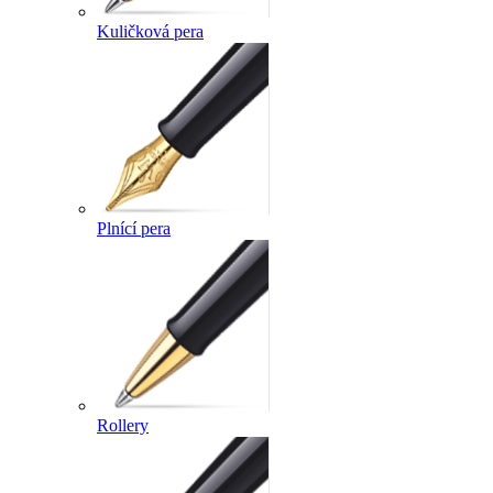
Kuličková pera
Plnící pera
Rollery