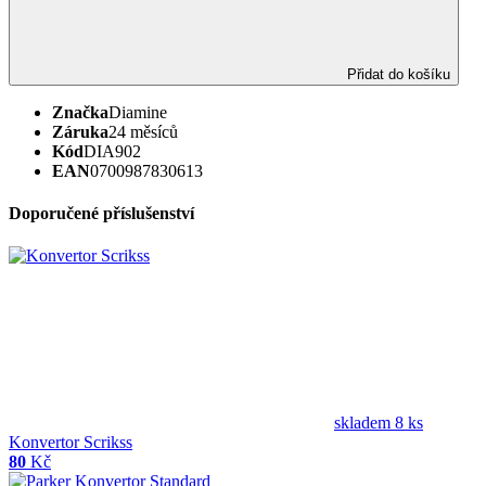
Přidat do košíku
Značka
Diamine
Záruka
24 měsíců
Kód
DIA902
EAN
0700987830613
Doporučené příslušenství
skladem 8 ks
Konvertor Scrikss
80
Kč