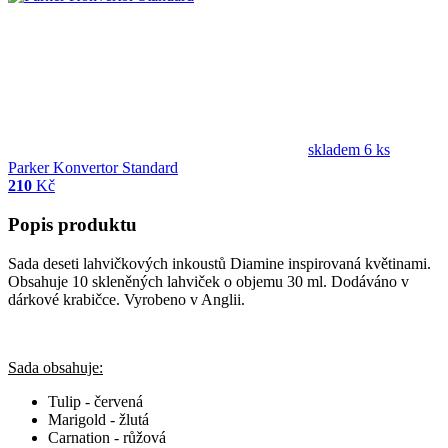
skladem 6 ks
Parker Konvertor Standard
210
Kč
Popis produktu
Sada deseti lahvičkových inkoustů Diamine inspirovaná květinami.
Obsahuje 10 skleněných lahviček o objemu 30 ml. Dodáváno v
dárkové krabičce. Vyrobeno v Anglii.
Sada obsahuje:
Tulip - červená
Marigold - žlutá
Carnation - růžová