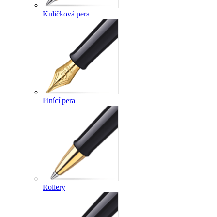
Kuličková pera
Plnící pera
Rollery