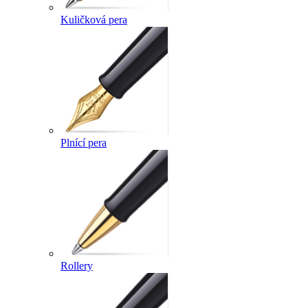
Kuličková pera
Plnící pera
Rollery