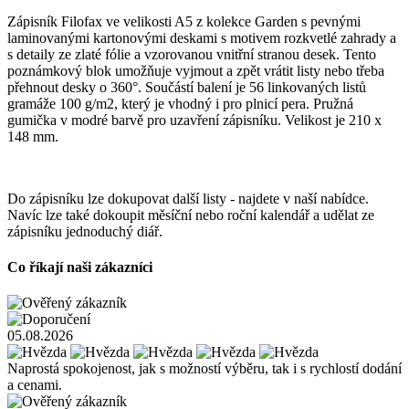
Zápisník Filofax ve velikosti A5 z kolekce Garden s pevnými
laminovanými kartonovými deskami s motivem rozkvetlé zahrady a
s detaily ze zlaté fólie a vzorovanou vnitřní stranou desek. Tento
poznámkový blok umožňuje vyjmout a zpět vrátit listy nebo třeba
přehnout desky o 360°. Součástí balení je 56 linkovaných listů
gramáže 100 g/m2, který je vhodný i pro plnicí pera. Pružná
gumička v modré barvě pro uzavření zápisníku. Velikost je 210 x
148 mm.
Do zápisníku lze dokupovat další listy - najdete v naší nabídce.
Navíc lze také dokoupit měsíční nebo roční kalendář a udělat ze
zápisníku jednoduchý diář.
Co říkají naši zákazníci
05.08.2026
Naprostá spokojenost, jak s možností výběru, tak i s rychlostí dodání
a cenami.