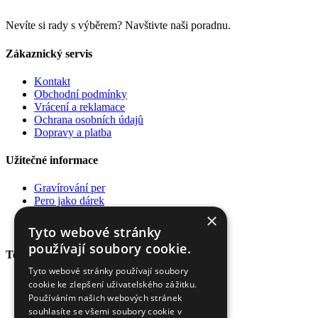
Nevíte si rady s výběrem? Navštivte naši poradnu.
Zákaznický servis
Kontakt
Obchodní podmínky
Vrácení a reklamace
Ochrana osobních údajů
Dopravy a platba
Užitečné informace
Gravírování per
Pero jako dárek
Poradna
×
Pro firmy
Tyto webové stránky
používají soubory cookie.
Top kategorie
Tyto webové stránky používají soubory
Plnící pera
cookie ke zlepšení uživatelského zážitku.
Kuličková pera
Používáním našich webových stránek
Rollery
souhlasíte se všemi soubory cookie v