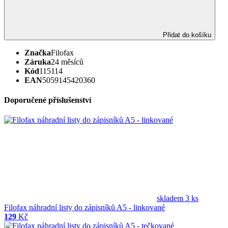
Přidat do košíku
Značka
Filofax
Záruka
24 měsíců
Kód
115114
EAN
5059145420360
Doporučené příslušenství
skladem 3 ks
Filofax náhradní listy do zápisníků A5 - linkované
129
Kč