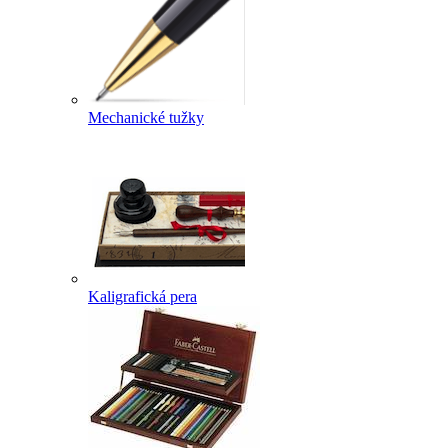
Mechanické tužky
Kaligrafická pera