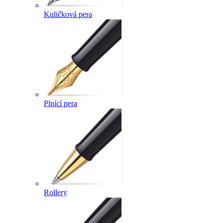
Kuličková pera
Plnící pera
Rollery