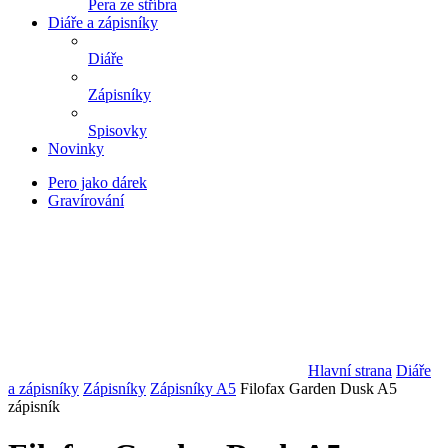
Pera ze stříbra
Diáře a zápisníky
Diáře
Zápisníky
Spisovky
Novinky
Pero jako dárek
Gravírování
Hlavní strana
Diáře
a zápisníky
Zápisníky
Zápisníky A5
Filofax Garden Dusk A5
zápisník