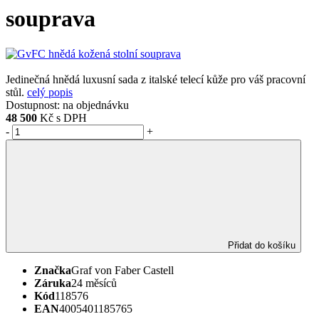
souprava
Jedinečná hnědá luxusní sada z italské telecí kůže pro váš pracovní
stůl.
celý popis
Dostupnost:
na objednávku
48 500
Kč s DPH
-
+
Přidat do košíku
Značka
Graf von Faber Castell
Záruka
24 měsíců
Kód
118576
EAN
4005401185765