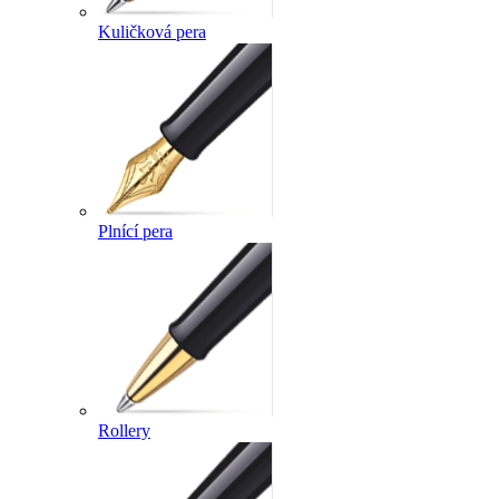
Kuličková pera
Plnící pera
Rollery