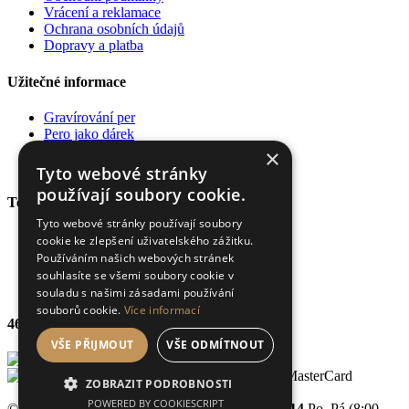
Vrácení a reklamace
Ochrana osobních údajů
Dopravy a platba
Užitečné informace
Gravírování per
Pero jako dárek
Poradna
×
Pro firmy
Tyto webové stránky
používají soubory cookie.
Top kategorie
Tyto webové stránky používají soubory
Plnící pera
cookie ke zlepšení uživatelského zážitku.
Kuličková pera
Používáním našich webových stránek
Rollery
souhlasíte se všemi soubory cookie v
Diáře a zápisníky
souladu s našimi zásadami používání
souborů cookie.
Více informací
469 výdejních míst
VŠE PŘIJMOUT
VŠE ODMÍTNOUT
ZOBRAZIT PODROBNOSTI
POWERED BY COOKIESCRIPT
© 2013-2026 ZnačkováPera.cz | +420
607 164 114
Po–Pá (8:00–