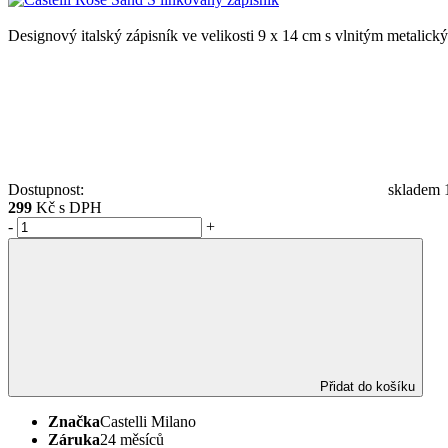
Designový italský zápisník ve velikosti 9 x 14 cm s vlnitým metalic
Dostupnost:
skladem 1
299
Kč s DPH
-
+
Přidat do košíku
Značka
Castelli Milano
Záruka
24 měsíců