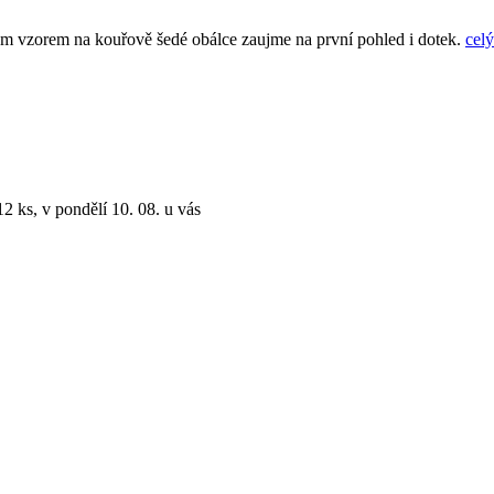
kým vzorem na kouřově šedé obálce zaujme na první pohled i dotek.
celý
2 ks, v pondělí 10. 08. u vás