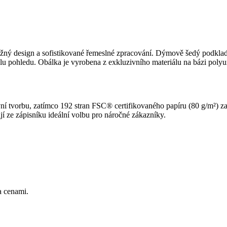
žný design a sofistikované řemeslné zpracování. Dýmově šedý podklad 
a úhlu pohledu. Obálka je vyrobena z exkluzivního materiálu na bázi 
ní tvorbu, zatímco 192 stran FSC® certifikovaného papíru (80 g/m²) zaji
ají ze zápisníku ideální volbu pro náročné zákazníky.
a cenami.