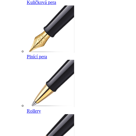
Kuličková pera
Plnící pera
Rollery