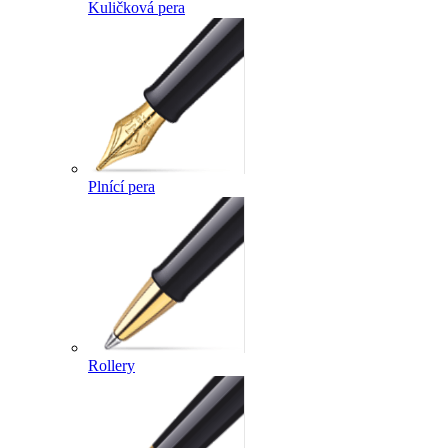
Kuličková pera
Plnící pera
Rollery