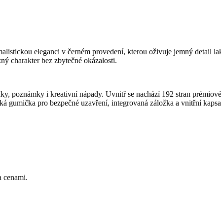
malistickou eleganci v černém provedení, kterou oživuje jemný detail 
ný charakter bez zbytečné okázalosti.
nky, poznámky i kreativní nápady. Uvnitř se nachází 192 stran prémiové
astická gumička pro bezpečné uzavření, integrovaná záložka a vnitřní k
a cenami.