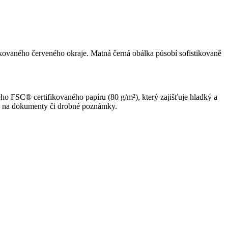
lakovaného červeného okraje. Matná černá obálka působí sofistikovaně
ho FSC® certifikovaného papíru (80 g/m²), který zajišťuje hladký a
apsa na dokumenty či drobné poznámky.