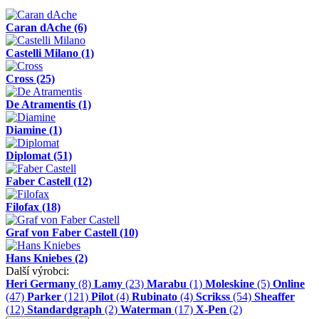
Caran dAche
(6)
Castelli Milano
(1)
Cross
(25)
De Atramentis
(1)
Diamine
(1)
Diplomat
(51)
Faber Castell
(12)
Filofax
(18)
Graf von Faber Castell
(10)
Hans Kniebes
(2)
Další výrobci:
Heri Germany
(8)
Lamy
(23)
Marabu
(1)
Moleskine
(5)
Online
(47)
Parker
(121)
Pilot
(4)
Rubinato
(4)
Scrikss
(54)
Sheaffer
(12)
Standardgraph
(2)
Waterman
(17)
X-Pen
(2)