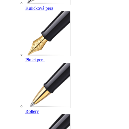
Kuličková pera
Plnící pera
Rollery