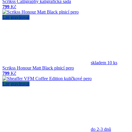
Scrikss Calligraphy kaligrafická sada
799
Kč
Lze gravírovat
skladem 10 ks
Scrikss Honour Matt Black plnicí pero
799
Kč
Lze gravírovat
do 2-3 dnů