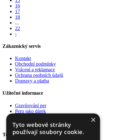
15
16
17
18
...
22
›
Zákaznický servis
Kontakt
Obchodní podmínky
Vrácení a reklamace
Ochrana osobních údajů
Dopravy a platba
Užitečné informace
Gravírování per
Pero jako dárek
Poradna
×
Pro firmy
Tyto webové stránky
používají soubory cookie.
Top kategorie