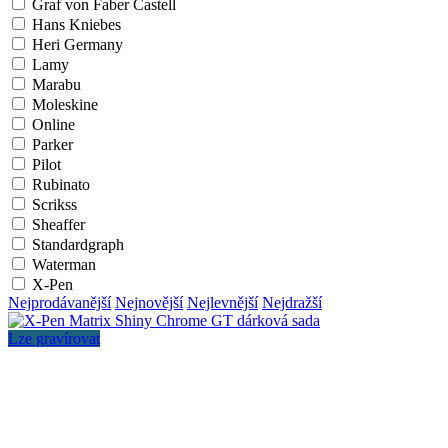
Graf von Faber Castell
Hans Kniebes
Heri Germany
Lamy
Marabu
Moleskine
Online
Parker
Pilot
Rubinato
Scrikss
Sheaffer
Standardgraph
Waterman
X-Pen
Nejprodávanější
Nejnovější
Nejlevnější
Nejdražší
Lze gravírovat