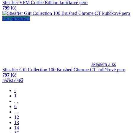
Sheaffer VFM Coffee Edition kuličkové pero
799
Kč
Lze gravírovat
skladem 3 ks
Sheaffer Gift Collection 100 Brushed Chrome CT kuličkové pero
797
Kč
načíst další
‹
1
...
6
...
12
13
14