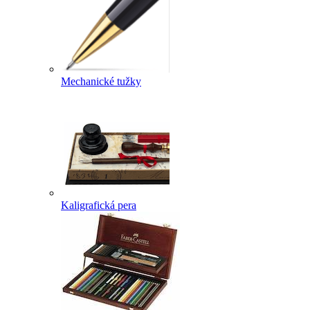
Mechanické tužky
Kaligrafická pera