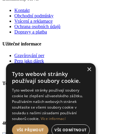
Kontakt
Obchodní podmínky
Vrácení a reklamace
Ochrana osobních údajů
Dopravy a platba
Užitečné informace
Gravírování per
Pero jako dárek
Poradna
×
Pro firmy
Tyto webové stránky
používají soubory cookie.
Top kategorie
Tyto webové stránky používají soubory
Plnící pera
cookie ke zlepšení uživatelského zážitku.
Kuličková pera
Používáním našich webových stránek
Rollery
souhlasíte se všemi soubory cookie v
Diáře a zápisníky
souladu s našimi zásadami používání
souborů cookie.
Více informací
469 výdejních míst
VŠE PŘIJMOUT
VŠE ODMÍTNOUT