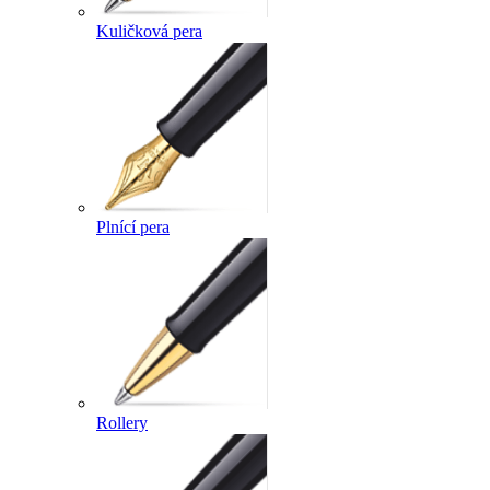
Kuličková pera
Plnící pera
Rollery